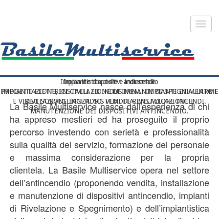
Toggl
navig
Impianti e dispositivi antincendio
Impiantistica civile e industriale
PROGETTAZIONE, INSTALLAZIONE DI IMPIANTI DI SPEGNIMENTO E
IMPIANTI ELETTRICI CIVILI ED INDUSTRIALI IMPIANTI DI ALLARME
E VIDEO SORVEGLIANZA. SISTEMI DI RIVELAZIONE INCENDI.
RIVELAZIONE INCENDIO. VENDITA, INSTALLAZIONE E
La Basile Multiservice nasce dall'esperienza di chi
MANUTENZIONE DEI DISPOSITIVI ANTINCENDIO.
ha appreso mestieri ed ha proseguito il proprio
percorso investendo con serietà e professionalità
sulla qualità del servizio, formazione del personale
e massima considerazione per la propria
clientela. La Basile Multiservice opera nel settore
dell’antincendio (proponendo vendita, installazione
e manutenzione di dispositivi antincendio, impianti
di Rivelazione e Spegnimento) e dell’impiantistica