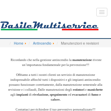
Toggl
navig
Home
Antincendio
Manutenzioni e revisioni
Ricordando che nella gestione antincendio la
manutenzione
riveste
un’importanza fondamentale per la prevenzione!!!
Offriamo a tutti i nostri clienti un servizio di manutenzione
indispensabile affinchè tutti i dispositivi e gli impianti antincendio
possano funzionare correttamente, dalla manutenzione semestrale alla
revisione e i collaudi, Dalle manutenzioni degli
estintori
e
manichette
agli
impianti
di
rivelazione,
spegnimento
ed
evacuatori
di
fumo e
calore.
Contattaci per richiedere il tuo preventivo personalizzato!!!